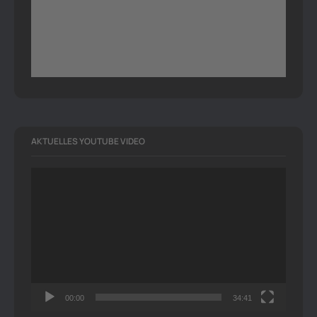
AKTUELLES YOUTUBE VIDEO
Video-
Player
00:00
34:41