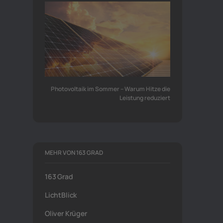
Photovoltaik im Sommer – Warum Hitze die
Leistung reduziert
MEHR VON 163 GRAD
163 Grad
LichtBlick
Oliver Krüger