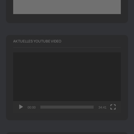
AKTUELLES YOUTUBE VIDEO
Video-
Player
00:00
34:41