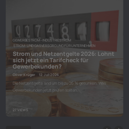
GEWERBESTROM – INDUSTRIESTROM
STROM- UND GASVERSORGUNG FÜR UNTERNEHMEN
Strom und Netzentgelte 2026: Lohnt
sich jetzt ein Tarifcheck für
Gewerbekunden?
Oliver Krüger
12. Juli 2026
Die Netzentgelte sind um bis zu 26 % gesunken. Was
Gewerbekunden jetzt prüfen sollten.
27 VIEWS