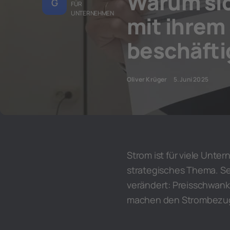
Warum si
G
FÜR
UNTERNEHMEN
mit ihrem
beschäfti
Oliver Krüger
5. Juni 2025
Strom ist für viele Unt
strategisches Thema. Sei
verändert: Preisschwan
machen den Strombezug