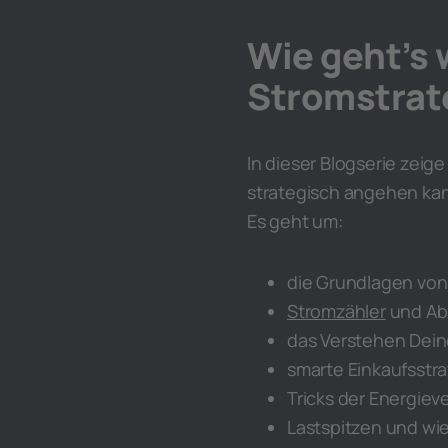
Wie geht’s 
Stromstrate
In dieser Blogserie zeig
strategisch angehen kan
Es geht um:
die Grundlagen vo
Stromzähler
und Ab
das Verstehen Dei
smarte Einkaufsstr
Tricks der Energieve
Lastspitzen und wie