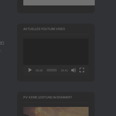
AKTUELLES YOUTUBE VIDEO
Video-
en
Player
.
00:00
34:41
PV: KEINE LEISTUNG IM SOMMER?