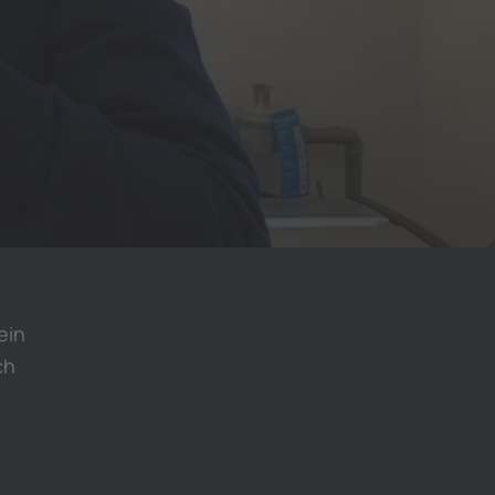
ein
ch