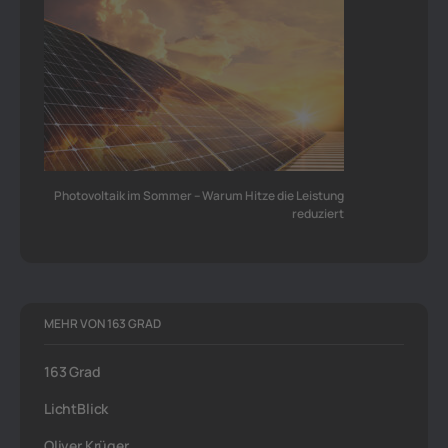
Photovoltaik im Sommer – Warum Hitze die Leistung
reduziert
MEHR VON 163 GRAD
163 Grad
LichtBlick
Oliver Krüger