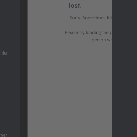
ile
iner