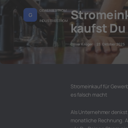
Stromeink
GEWERBESTROM
G
-
INDUSTRIESTROM
kaufst Du
Oliver Krüger
23. Oktober 2025
Stromeinkauf für Gewerb
es falsch macht
Als Unternehmer denkst 
monatliche Rechnung. A