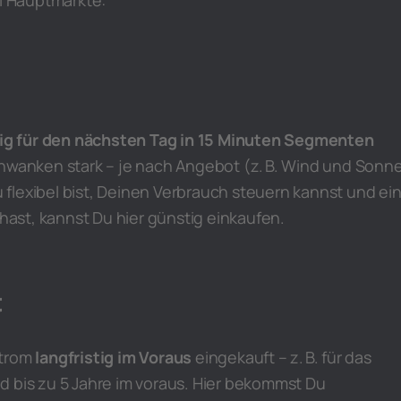
ei Hauptmärkte:
tig für den nächsten Tag in 15 Minuten Segmenten
chwanken stark – je nach Angebot (z. B. Wind und Sonn
flexibel bist, Deinen Verbrauch steuern kannst und ei
st, kannst Du hier günstig einkaufen.
t
Strom
langfristig im Voraus
eingekauft – z. B. für das
d bis zu 5 Jahre im voraus. Hier bekommst Du