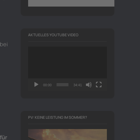
.
AKTUELLES YOUTUBE VIDEO
bei
Video-
Player
00:00
34:41
PV: KEINE LEISTUNG IM SOMMER?
für