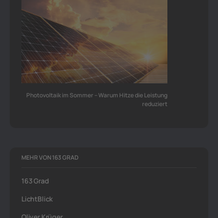
Photovoltaik im Sommer – Warum Hitze die Leistung
reduziert
MEHR VON 163 GRAD
163 Grad
LichtBlick
Oliver Krüger