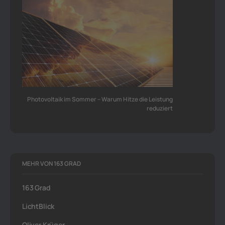
Photovoltaik im Sommer – Warum Hitze die Leistung
reduziert
MEHR VON 163 GRAD
163 Grad
LichtBlick
Oliver Krüger