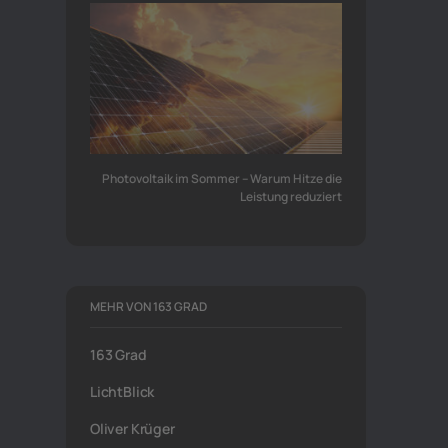
Photovoltaik im Sommer – Warum Hitze die
Leistung reduziert
MEHR VON 163 GRAD
163 Grad
LichtBlick
Oliver Krüger