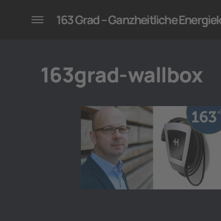
konzepte für Unternehmen
163 Grad – Ganzheitliche Energi
163grad-wallbox