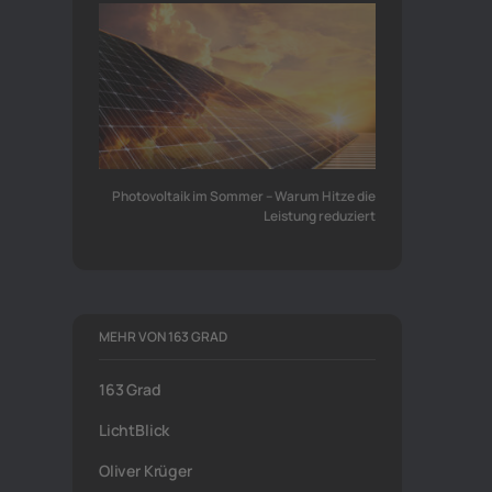
Photovoltaik im Sommer – Warum Hitze die
Leistung reduziert
MEHR VON 163 GRAD
163 Grad
LichtBlick
Oliver Krüger