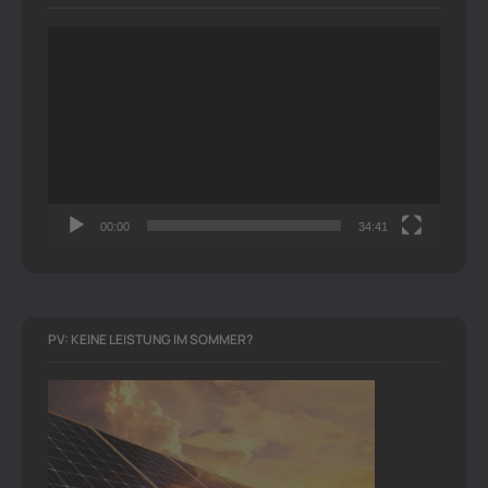
Video-
Player
00:00
34:41
PV: KEINE LEISTUNG IM SOMMER?