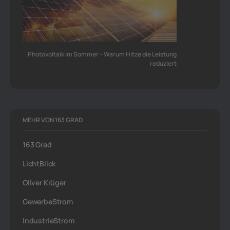
Photovoltaik im Sommer – Warum Hitze die Leistung
reduziert
MEHR VON 163 GRAD
163 Grad
LichtBlick
Oliver Krüger
GewerbeStrom
IndustrieStrom