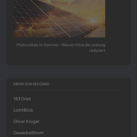
Photovoltaik im Sommer – Warum Hitze die Leistung
reduziert
MEHR VON 163 GRAD
163 Grad
LichtBlick
Oliver Krüger
GewerbeStrom