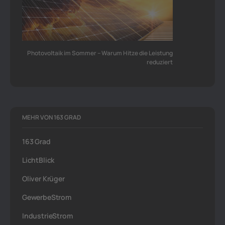
Photovoltaik im Sommer – Warum Hitze die Leistung
reduziert
MEHR VON 163 GRAD
163 Grad
LichtBlick
Oliver Krüger
GewerbeStrom
IndustrieStrom