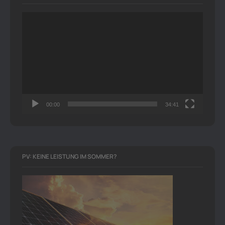
Video-
Player
00:00
34:41
PV: KEINE LEISTUNG IM SOMMER?