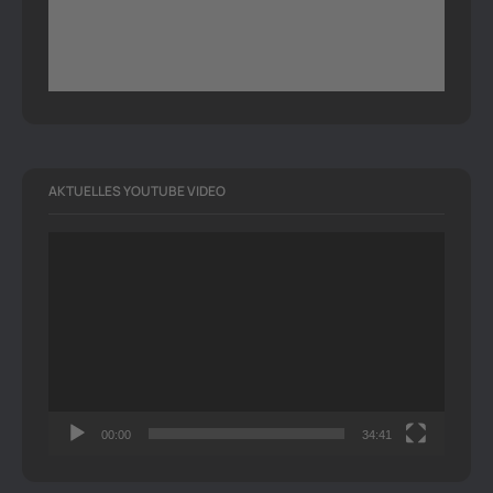
AKTUELLES YOUTUBE VIDEO
Video-
Player
00:00
34:41