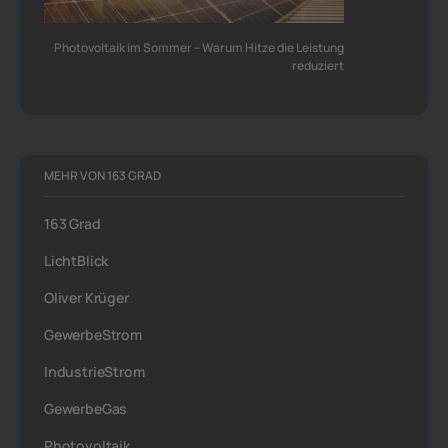
Photovoltaik im Sommer – Warum Hitze die Leistung
reduziert
MEHR VON 163 GRAD
163 Grad
LichtBlick
Oliver Krüger
GewerbeStrom
IndustrieStrom
GewerbeGas
Photovoltaik