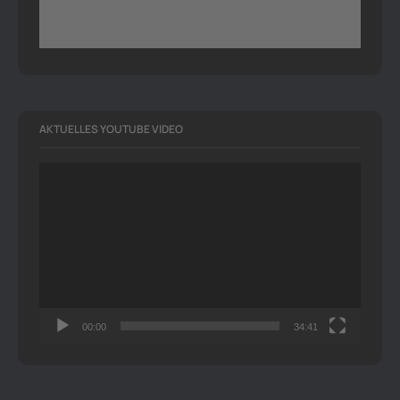
AKTUELLES YOUTUBE VIDEO
Video-
Player
00:00
34:41