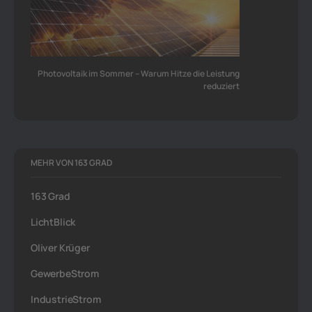
Photovoltaik im Sommer – Warum Hitze die Leistung
reduziert
MEHR VON 163 GRAD
163 Grad
LichtBlick
Oliver Krüger
GewerbeStrom
IndustrieStrom