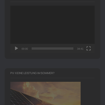
Video-
Player
00:00
34:41
PV: KEINE LEISTUNG IM SOMMER?