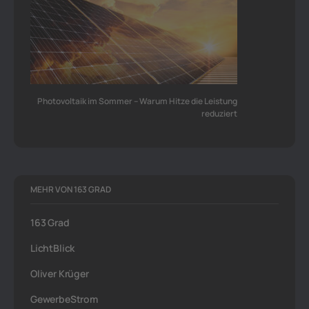
Photovoltaik im Sommer – Warum Hitze die Leistung
reduziert
MEHR VON 163 GRAD
163 Grad
LichtBlick
Oliver Krüger
GewerbeStrom