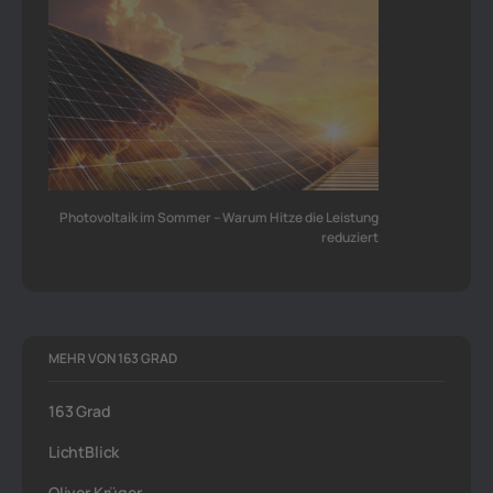
Photovoltaik im Sommer – Warum Hitze die Leistung
reduziert
MEHR VON 163 GRAD
163 Grad
LichtBlick
Oliver Krüger