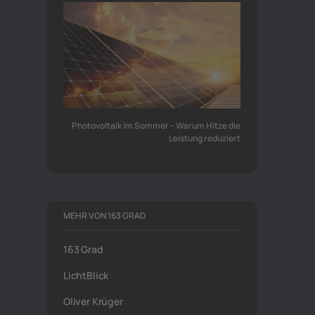
Photovoltaik im Sommer – Warum Hitze die
Leistung reduziert
MEHR VON 163 GRAD
163 Grad
LichtBlick
Oliver Krüger