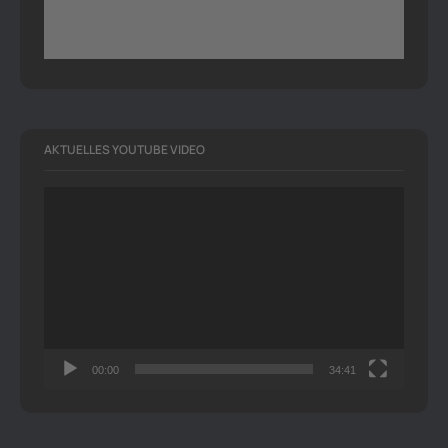
AKTUELLES YOUTUBE VIDEO
Video-
Player
00:00
34:41