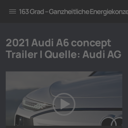
konzepte für Unternehmen
163 Grad – Ganzheitliche Energiekonz
2021 Audi A6 concept
Trailer | Quelle: Audi AG
V
i
d
e
o
-
P