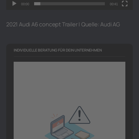
l
00:00
00:41
a
y
2021 Audi A6 concept Trailer | Quelle: Audi AG
e
r
INDIVIDUELLE BERATUNG FÜR DEIN UNTERNEHMEN