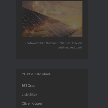
Photovoltaik im Sommer – Warum Hitze die
Leistung reduziert
MEHR VON 163 GRAD
163 Grad
LichtBlick
Oliver Krüger