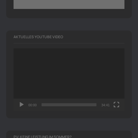
AKTUELLES YOUTUBE VIDEO
Video-
Player
00:00
34:41
PV: KEINE LEISTUNG IM SOMMER?