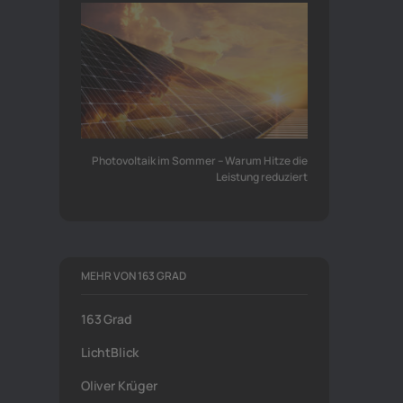
Photovoltaik im Sommer – Warum Hitze die
Leistung reduziert
MEHR VON 163 GRAD
163 Grad
LichtBlick
Oliver Krüger