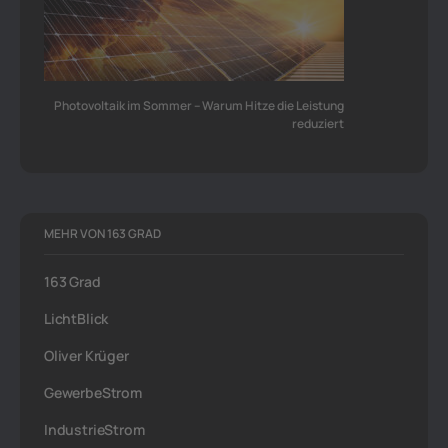
Photovoltaik im Sommer – Warum Hitze die Leistung
reduziert
MEHR VON 163 GRAD
163 Grad
LichtBlick
Oliver Krüger
GewerbeStrom
IndustrieStrom