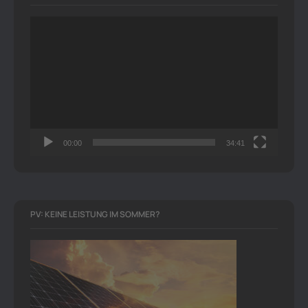
Video-
Player
00:00
34:41
PV: KEINE LEISTUNG IM SOMMER?