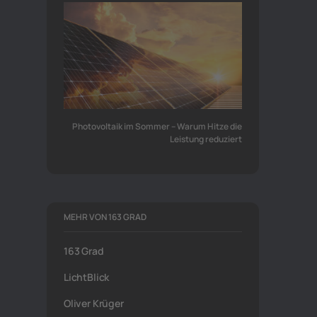
Photovoltaik im Sommer – Warum Hitze die
Leistung reduziert
MEHR VON 163 GRAD
163 Grad
LichtBlick
Oliver Krüger