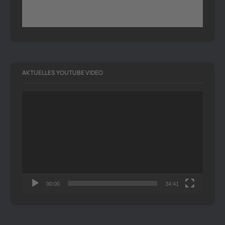
AKTUELLES YOUTUBE VIDEO
Video-
Player
00:00
34:41