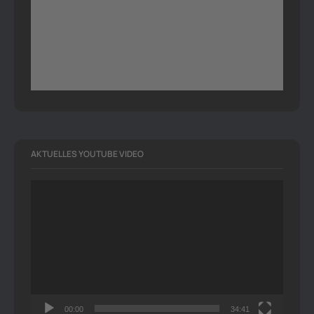
AKTUELLES YOUTUBE VIDEO
Video-
Player
00:00
34:41