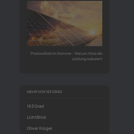
Photovoltaik im Sommer – Warum Hitze die
Leistung reduziert
MEHR VON 163 GRAD
163 Grad
LichtBlick
Oliver Krüger