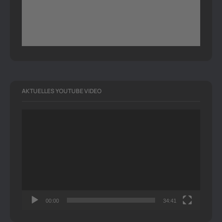
AKTUELLES YOUTUBE VIDEO
Video-
Player
00:00
34:41