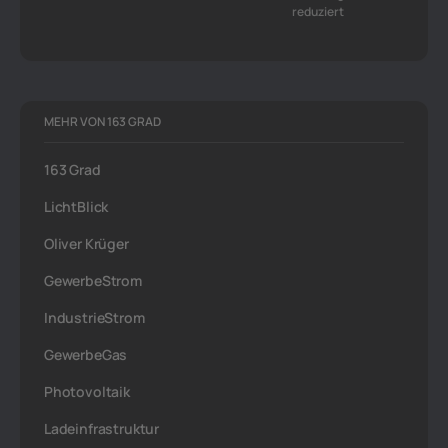
reduziert
MEHR VON 163 GRAD
163 Grad
LichtBlick
Oliver Krüger
GewerbeStrom
IndustrieStrom
GewerbeGas
Photovoltaik
Ladeinfrastruktur