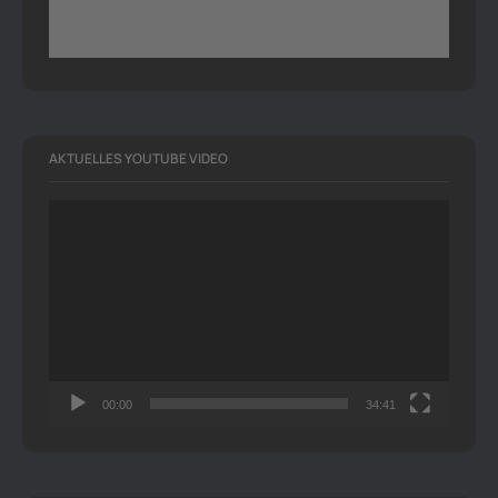
AKTUELLES YOUTUBE VIDEO
Video-
Player
00:00
34:41