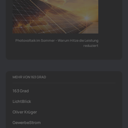
Photovoltaik im Sommer – Warum Hitze die Leistung
reduziert
MEHR VON 163 GRAD
163 Grad
LichtBlick
Oliver Krüger
GewerbeStrom