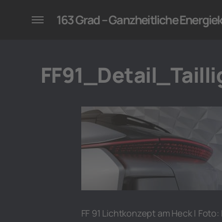
konzepte für Unternehmen
163 Grad – Ganzheitliche Energi
FF91_Detail_Tailli
FF 91 Lichtkonzept am Heck | Foto: