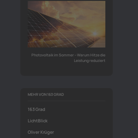
Photovoltaik im Sommer – Warum Hitze die
Leistung reduziert
MEHR VON 163 GRAD
163 Grad
LichtBlick
Oliver Krüger