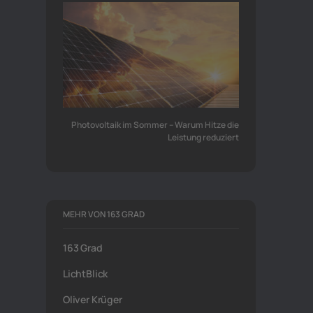
Photovoltaik im Sommer – Warum Hitze die
Leistung reduziert
MEHR VON 163 GRAD
163 Grad
LichtBlick
Oliver Krüger