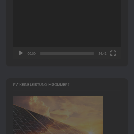
Video-
Player
00:00
34:41
PV: KEINE LEISTUNG IM SOMMER?