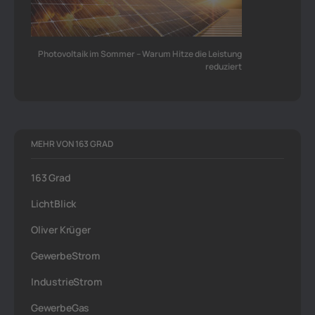
Photovoltaik im Sommer – Warum Hitze die Leistung
reduziert
MEHR VON 163 GRAD
163 Grad
LichtBlick
Oliver Krüger
GewerbeStrom
IndustrieStrom
GewerbeGas