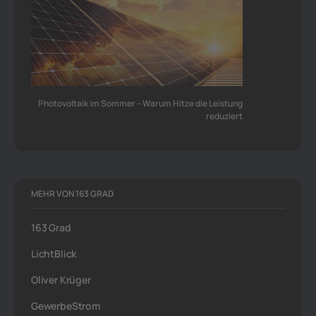
Photovoltaik im Sommer – Warum Hitze die Leistung
reduziert
MEHR VON 163 GRAD
163 Grad
LichtBlick
Oliver Krüger
GewerbeStrom