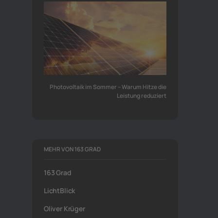
Photovoltaik im Sommer – Warum Hitze die
Leistung reduziert
MEHR VON 163 GRAD
163 Grad
LichtBlick
Oliver Krüger