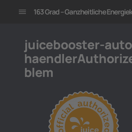
konzepte für Unternehmen
163 Grad – Ganzheitliche Energi
juicebooster-autor
haendlerAuthoriz
blem