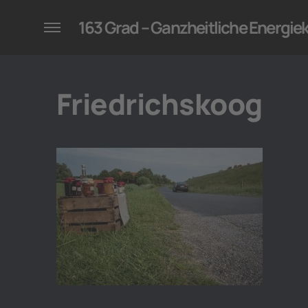
konzepte für Unternehmen
163 Grad – Ganzheitliche Energi
Friedrichskoog