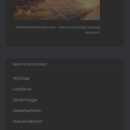
Photovoltaik im Sommer – Warum Hitze die Leistung
reduziert
MEHR VON 163 GRAD
163 Grad
LichtBlick
Oliver Krüger
GewerbeStrom
IndustrieStrom