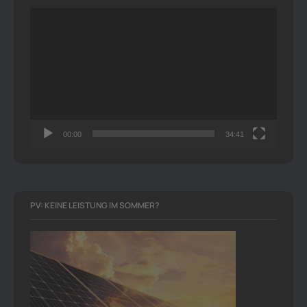
Video-
Player
00:00
34:41
PV: KEINE LEISTUNG IM SOMMER?