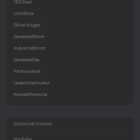
163 Grad
LichtBlick
Oliver Krüger
GewerbeStrom
IndustrieStrom
GewerbeGas
Photovoltaik
Ladeinfrastruktur
Kontaktformular
SOZIALE NETZWERKE
YouTube