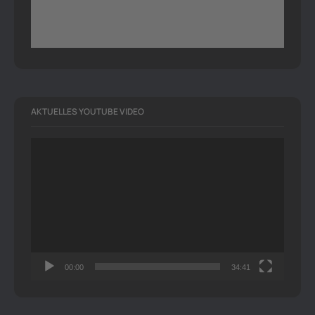
AKTUELLES YOUTUBE VIDEO
Video-
Player
00:00
34:41