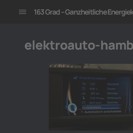
konzepte für Unternehmen
163 Grad – Ganzheitliche Energi
elektroauto-hamb