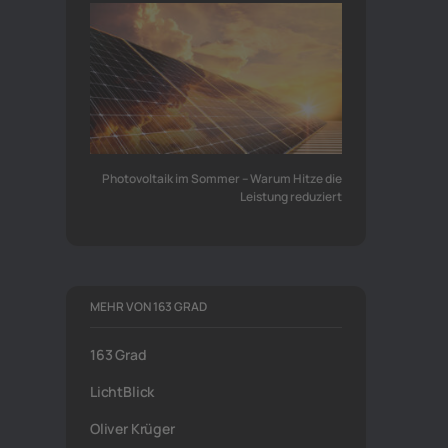
Photovoltaik im Sommer – Warum Hitze die
Leistung reduziert
MEHR VON 163 GRAD
163 Grad
LichtBlick
Oliver Krüger