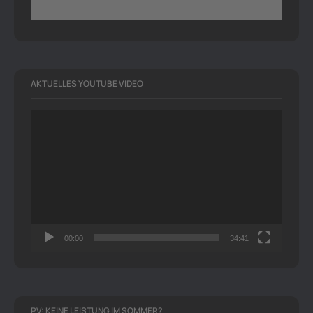
AKTUELLES YOUTUBE VIDEO
Video-
Player
00:00
34:41
PV: KEINE LEISTUNG IM SOMMER?