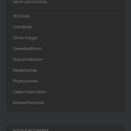
MEHR VON 163 GRAD
163 Grad
LichtBlick
Oliver Krüger
GewerbeStrom
IndustrieStrom
GewerbeGas
Photovoltaik
Ladeinfrastruktur
Kontaktformular
SOZIALE NETZWERKE