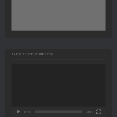
AKTUELLES YOUTUBE VIDEO
Video-
Player
00:00
34:41