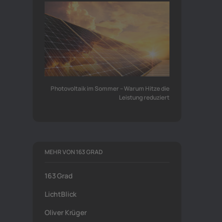
Photovoltaik im Sommer – Warum Hitze die
Leistung reduziert
MEHR VON 163 GRAD
163 Grad
LichtBlick
Oliver Krüger