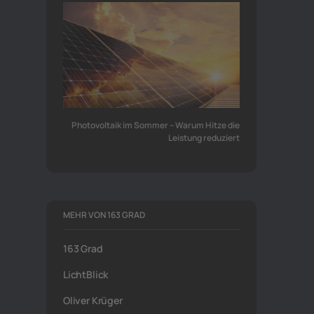
Photovoltaik im Sommer – Warum Hitze die
Leistung reduziert
MEHR VON 163 GRAD
163 Grad
LichtBlick
Oliver Krüger