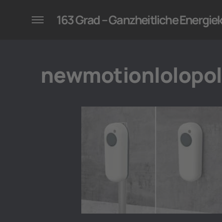
konzepte für Unternehmen
163 Grad – Ganzheitliche Energi
newmotionlolopo