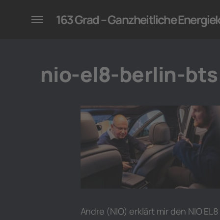
konzepte für Unternehmen
163 Grad – Ganzheitliche Energi
nio-el8-berlin-bts
Andre (NIO) erklärt mir den NIO EL8