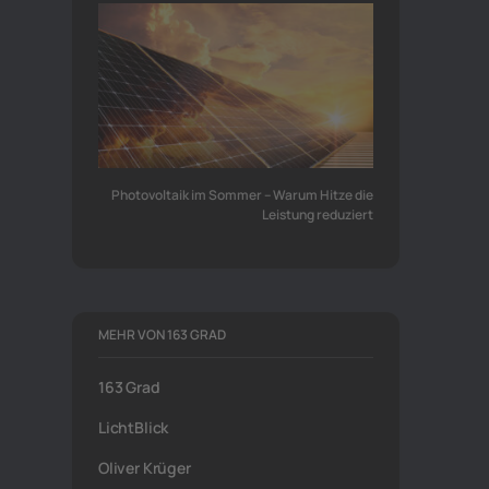
Photovoltaik im Sommer – Warum Hitze die
Leistung reduziert
MEHR VON 163 GRAD
163 Grad
LichtBlick
Oliver Krüger