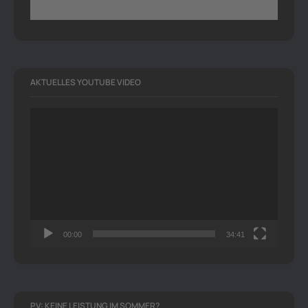
AKTUELLES YOUTUBE VIDEO
Video-
Player
00:00
34:41
PV: KEINE LEISTUNG IM SOMMER?