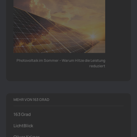
Photovoltaik im Sommer – Warum Hitze die Leistung
reduziert
MEHR VON 163 GRAD
163 Grad
LichtBlick
Oliver Krüger